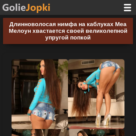
Длинноволосая нимфа на каблуках Меа
Мелоун хвастается своей великолепной
упругой попкой