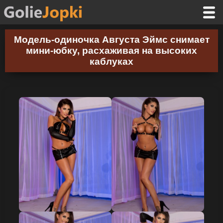
Модель-одиночка Августа Эймс снимает
мини-юбку, расхаживая на высоких
каблуках