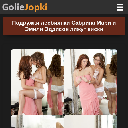
Подружки лесбиянки Сабрина Мари и
Эмили Эддисон лижут киски