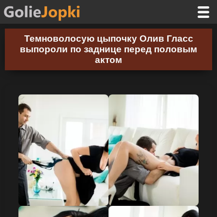
Темноволосую цыпочку Олив Гласс
выпороли по заднице перед половым
актом