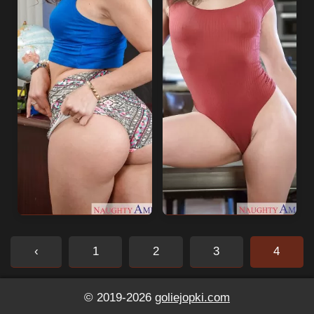
‹
1
2
3
4
© 2019-2026
goliejopki.com